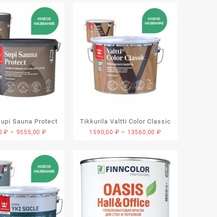
Supi Sauna Protect
Tikkurila Valtti Color Classic
Диапазон
Диапазон
00
₽
–
9555,00
₽
1590,00
₽
–
13560,00
₽
цен:
цен:
1180,00 ₽
1590,00 ₽
–
–
9555,00 ₽
13560,00 ₽