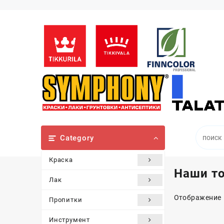
Перейти
к
содержимому
Category
Краска
Наши т
Лак
Отображение 
Пропитки
Инструмент