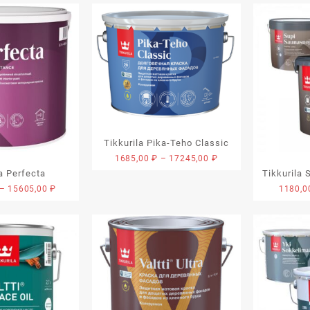
Tikkurila Pika-Teho Classic
Диапазон
1685,00
₽
–
17245,00
₽
цен:
la Perfecta
Tikkurila 
1685,00 ₽
Диапазон
–
15605,00
₽
1180,
–
цен:
17245,00 ₽
1455,00 ₽
–
15605,00 ₽